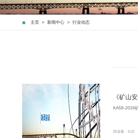
主页
>
新闻中心
>
行业动态
《矿山安
KA58-20
阅读量：616