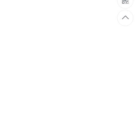
11-23
2023
验机构管理212号
10-17
2019