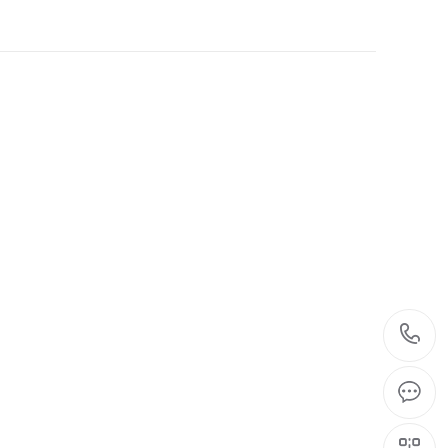
06-01
2026